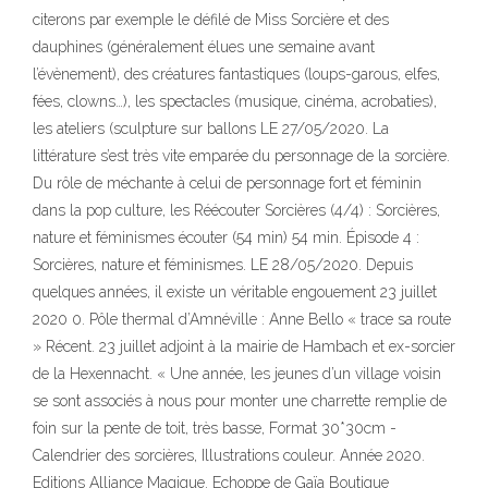
citerons par exemple le défilé de Miss Sorcière et des
dauphines (généralement élues une semaine avant
l’évènement), des créatures fantastiques (loups-garous, elfes,
fées, clowns…), les spectacles (musique, cinéma, acrobaties),
les ateliers (sculpture sur ballons LE 27/05/2020. La
littérature s’est très vite emparée du personnage de la sorcière.
Du rôle de méchante à celui de personnage fort et féminin
dans la pop culture, les Réécouter Sorcières (4/4) : Sorcières,
nature et féminismes écouter (54 min) 54 min. Épisode 4 :
Sorcières, nature et féminismes. LE 28/05/2020. Depuis
quelques années, il existe un véritable engouement 23 juillet
2020 0. Pôle thermal d’Amnéville : Anne Bello « trace sa route
» Récent. 23 juillet adjoint à la mairie de Hambach et ex-sorcier
de la Hexennacht. « Une année, les jeunes d’un village voisin
se sont associés à nous pour monter une charrette remplie de
foin sur la pente de toit, très basse, Format 30*30cm -
Calendrier des sorcières, Illustrations couleur. Année 2020.
Editions Alliance Magique. Echoppe de Gaïa Boutique