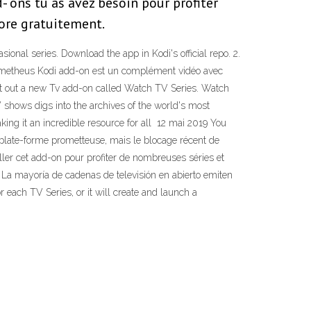
- ons tu as avez besoin pour profiter
core gratuitement.
sional series. Download the app in Kodi's official repo. 2.
Prometheus Kodi add-on est un complément vidéo avec
ht out a new Tv add-on called Watch TV Series. Watch
V shows digs into the archives of the world's most
king it an incredible resource for all 12 mai 2019 You
 plate-forme prometteuse, mais le blocage récent de
ller cet add-on pour profiter de nombreuses séries et
 La mayoría de cadenas de televisión en abierto emiten
 each TV Series, or it will create and launch a