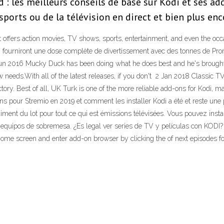
: les meilleurs conseils de base sur Kodi et ses add
 sports ou de la télévision en direct et bien plus en
 It offers action movies, TV shows, sports, entertainment, and even the occa
odi fourniront une dose complète de divertissement avec des tonnes de 
21 Jun 2016 Mucky Duck has been doing what he does best and he's broug
w needs.With all of the latest releases, if you don't 2 Jan 2018 Classic T
ory. Best of all, UK Turk is one of the more reliable add-ons for Kodi, ma
s pour Stremio en 2019 et comment les installer Kodi a été et reste une
ment du lot pour tout ce qui est émissions télévisées. Vous pouvez insta
 equipos de sobremesa. ¿Es legal ver series de TV y películas con KODI?
ome screen and enter add-on browser by clicking the of next episodes for