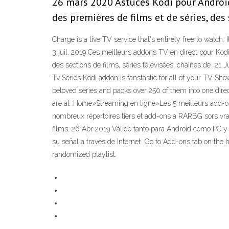
26 mars 2020 Astuces Kodi pour Android 
des premières de films et de séries, des
Charge is a live TV service that's entirely free to watch.
3 juil. 2019 Ces meilleurs addons TV en direct pour K
des sections de films, séries télévisées, chaînes de 
Tv Series Kodi addon is fanstastic for all of your TV Sho
beloved series and packs over 250 of them into one direct
are at :Home»Streaming en ligne»Les 5 meilleurs add-on
nombreux répertoires tiers et add-ons a RARBG sors vrai
films. 26 Abr 2019 Válido tanto para Android como PC y
su señal a través de Internet Go to Add-ons tab on the h
randomized playlist.