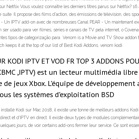
 sur Netflix Vous voulez connaître les derniers titres parus sur Netflix? 1
e suite. Il propose des films d'action, des émissions de télévision, des s
 - Un IPTV add-on avec de nombreuses Canal PEAR - Un maintenant exc
ém ser usado para ver filmes, séries e canais de TV pela internet, o Cov
rentes tipos de categorização para Venom is a Movie and TV Show addon t
ch keeps it at the top of our list of Best Kodi Addons. venom kodi
R KODI IPTV ET VOD FR TOP 3 ADDONS POU
BMC ,IPTV) est un lecteur multimédia libre 
 de jeux Xbox. L’équipe de développement a 
sous les systèmes d’exploitation BSD
installé Kodi sur Mac 2018, il existe une tonne de meilleurs addons Kodi
n direct et d’IPTV en direct. Il existe deux types de modules complémentai
uelques jours, de voir certains add-ons fermer leur service. Ce sont esse