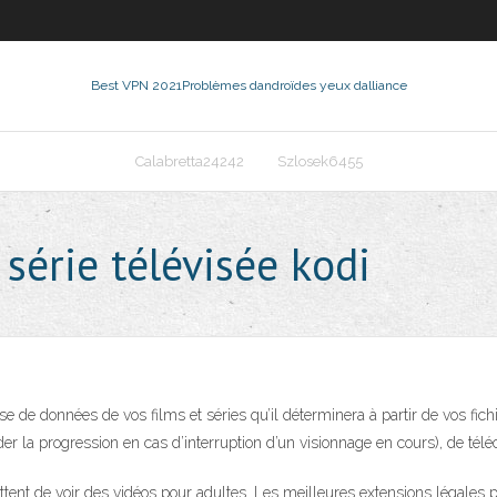
Best VPN 2021
Problèmes dandroïdes yeux dalliance
Calabretta24242
Szlosek6455
série télévisée kodi
 de données de vos films et séries qu’il déterminera à partir de vos fichi
der la progression en cas d’interruption d’un visionnage en cours), de télé
ttent de voir des vidéos pour adultes. Les meilleures extensions légales